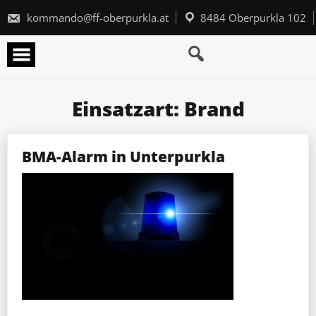
Skip
to
kommando@ff-oberpurkla.at
8484 Oberpurkla 102
content
Einsatzart:
Brand
BMA-Alarm in Unterpurkla