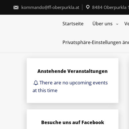
Skip
to
kommando@ff-oberpurkla.at
8484 Oberpurkla 
content
Startseite
Über uns
V
Privatsphäre-Einstellungen ä
Anstehende Veranstaltungen
There are no upcoming events
at this time
Besuche uns auf Facebook