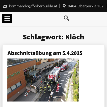
Skip
to
kommando@ff-oberpurkla.at
8484 Oberpurkla 102
content
Schlagwort:
Klöch
Abschnittsübung am 5.4.2025