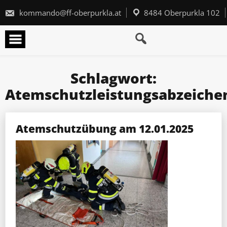
Skip
to
kommando@ff-oberpurkla.at
8484 Oberpurkla 102
content
Schlagwort:
Atemschutzleistungsabzeiche
Atemschutzübung am 12.01.2025