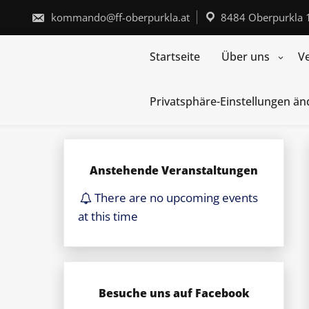
Skip
to
kommando@ff-oberpurkla.at
8484 Oberpurkla 
content
Startseite
Über uns
V
Privatsphäre-Einstellungen ä
Anstehende Veranstaltungen
There are no upcoming events
at this time
Besuche uns auf Facebook