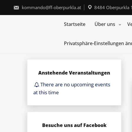
Skip
to
kommando@ff-oberpurkla.at
8484 Oberpurkla 
content
Startseite
Über uns
V
Privatsphäre-Einstellungen ä
Anstehende Veranstaltungen
There are no upcoming events
at this time
Besuche uns auf Facebook