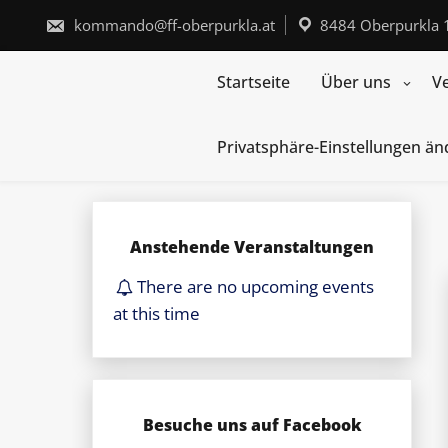
Skip
to
kommando@ff-oberpurkla.at
8484 Oberpurkla 
content
Startseite
Über uns
V
Privatsphäre-Einstellungen ä
Anstehende Veranstaltungen
There are no upcoming events
at this time
Besuche uns auf Facebook