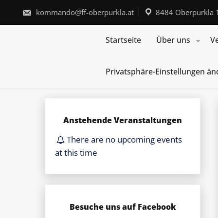
Skip
to
kommando@ff-oberpurkla.at
8484 Oberpurkla 
content
Startseite
Über uns
V
Privatsphäre-Einstellungen ä
Anstehende Veranstaltungen
There are no upcoming events
at this time
Besuche uns auf Facebook