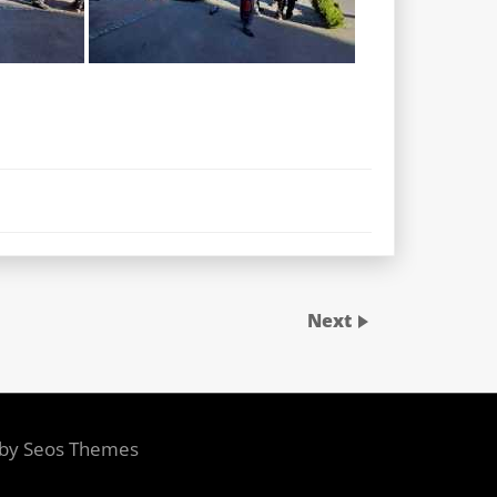
Next
 by Seos Themes