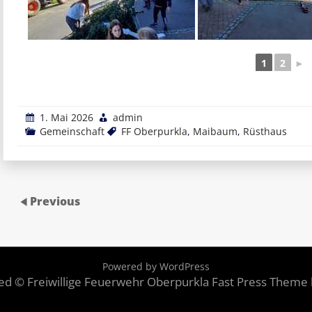
1
2
►
1. Mai 2026
admin
Gemeinschaft
FF Oberpurkla
,
Maibaum
,
Rüsthaus
Previous
Powered by WordPress
rved © Freiwillige Feuerwehr Oberpurkla
Fast Press Theme