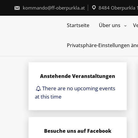
Skip
to
kommando@ff-oberpurkla.at
8484 Oberpurkla 
content
Startseite
Über uns
V
Privatsphäre-Einstellungen ä
Anstehende Veranstaltungen
There are no upcoming events
at this time
Besuche uns auf Facebook