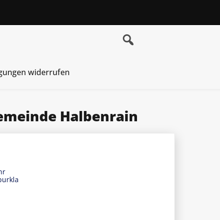
igungen widerrufen
emeinde Halbenrain
hr
purkla