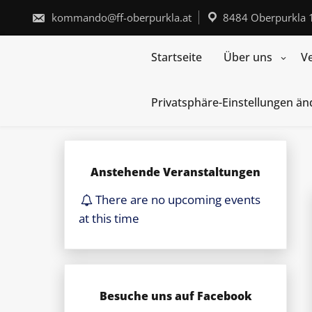
Skip
to
kommando@ff-oberpurkla.at
8484 Oberpurkla 
content
Startseite
Über uns
V
Privatsphäre-Einstellungen ä
Anstehende Veranstaltungen
There are no upcoming events
at this time
Besuche uns auf Facebook